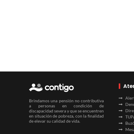
Ate
Aler
Brindamos una pensión no contributiva
Denu
a personas en condición de
Dire
discapacidad severa y que se encuentren
en situación de pobreza, con la finalidad
TUP
de elevar su calidad de vida.
Buzó
Mesa