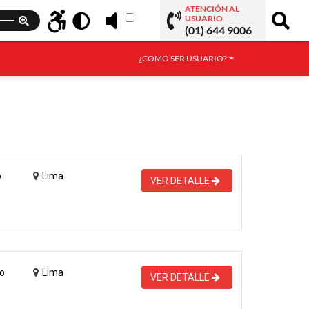
ATENCIÓN AL
USUARIO
(01) 644 9006
¿COMO SER USUARIO?
o
Lima
VER DETALLE
o
Lima
VER DETALLE