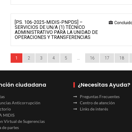
[P.S. 106-2025-MIDIS-PNPDS] –
Concluid
SERVICIOS DE UN/A (1) TÉCNICO
ADMINISTRATIVO PARA LA UNIDAD DE
OPERACIONES Y TRANSFERENCIAS
1
2
3
4
5
…
16
17
18
nción ciudadana
¿Necesitas Ayuda?
tas
Preguntas Frecuentes
ncias Anticorrupción
Centro de atención
ctorio
Links de interés
A MIDIS
n Virtual de Sugerencias
 de partes