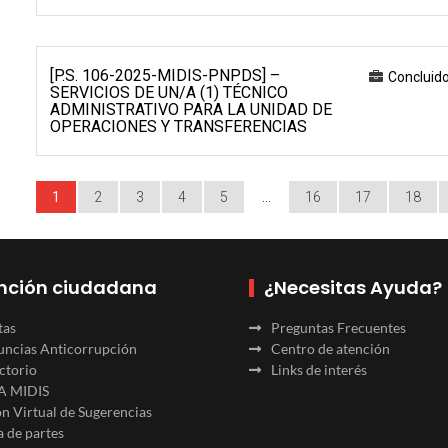
[P.S. 106-2025-MIDIS-PNPDS] –
Concluid
SERVICIOS DE UN/A (1) TÉCNICO
ADMINISTRATIVO PARA LA UNIDAD DE
OPERACIONES Y TRANSFERENCIAS
1
2
3
4
5
…
16
17
18
nción ciudadana
¿Necesitas Ayuda?
tas
Preguntas Frecuentes
ncias Anticorrupción
Centro de atención
ctorio
Links de interés
A MIDIS
n Virtual de Sugerencias
 de partes