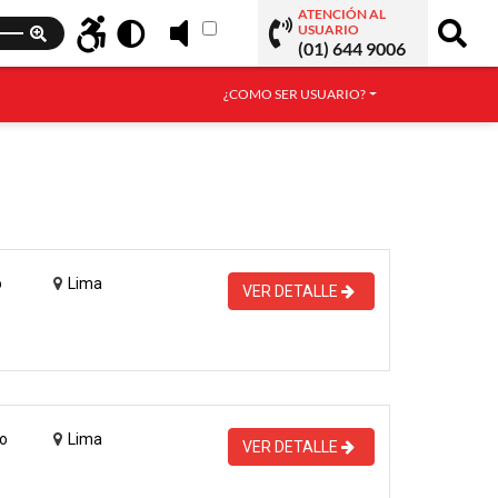
ATENCIÓN AL
USUARIO
(01) 644 9006
¿COMO SER USUARIO?
o
Lima
VER DETALLE
o
Lima
VER DETALLE