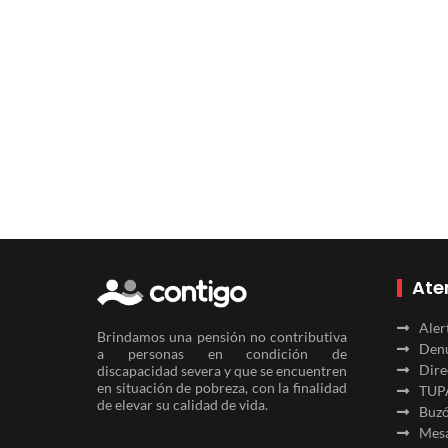
Ate
Aler
Brindamos una pensión no contributiva
Denu
a personas en condición de
Dire
discapacidad severa y que se encuentren
en situación de pobreza, con la finalidad
TUP
de elevar su calidad de vida.
Buzó
Mesa