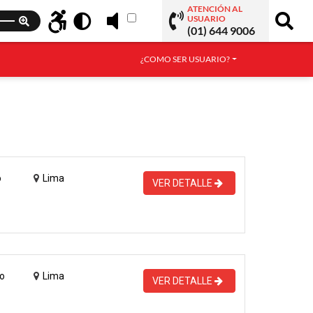
ATENCIÓN AL
USUARIO
(01) 644 9006
¿COMO SER USUARIO?
o
Lima
VER DETALLE
o
Lima
VER DETALLE