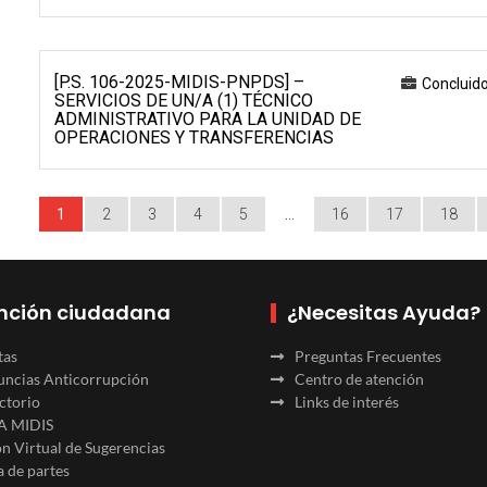
[P.S. 106-2025-MIDIS-PNPDS] –
Concluid
SERVICIOS DE UN/A (1) TÉCNICO
ADMINISTRATIVO PARA LA UNIDAD DE
OPERACIONES Y TRANSFERENCIAS
1
2
3
4
5
…
16
17
18
nción ciudadana
¿Necesitas Ayuda?
tas
Preguntas Frecuentes
ncias Anticorrupción
Centro de atención
ctorio
Links de interés
A MIDIS
n Virtual de Sugerencias
 de partes