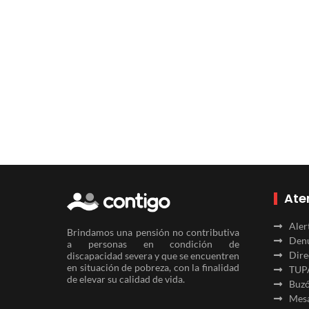
Ate
Aler
Brindamos una pensión no contributiva
Denu
a personas en condición de
Dire
discapacidad severa y que se encuentren
en situación de pobreza, con la finalidad
TUP
de elevar su calidad de vida.
Buzó
Mesa