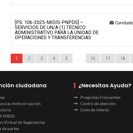
[P.S. 106-2025-MIDIS-PNPDS] –
Concluid
SERVICIOS DE UN/A (1) TÉCNICO
ADMINISTRATIVO PARA LA UNIDAD DE
OPERACIONES Y TRANSFERENCIAS
1
2
3
4
5
…
16
17
18
nción ciudadana
¿Necesitas Ayuda?
tas
Preguntas Frecuentes
ncias Anticorrupción
Centro de atención
ctorio
Links de interés
A MIDIS
n Virtual de Sugerencias
 de partes