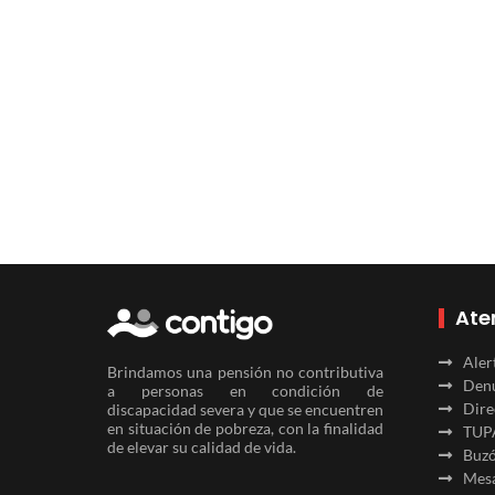
Ate
Aler
Brindamos una pensión no contributiva
Denu
a personas en condición de
Dire
discapacidad severa y que se encuentren
en situación de pobreza, con la finalidad
TUP
de elevar su calidad de vida.
Buzó
Mesa