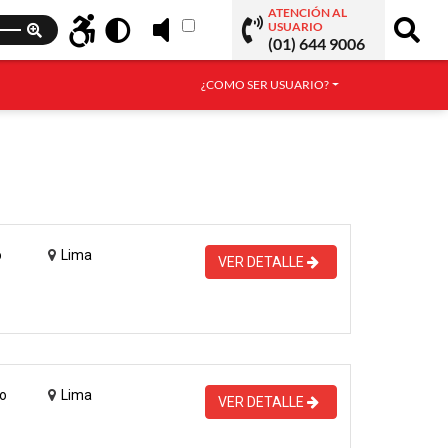
ATENCIÓN AL
USUARIO
(01) 644 9006
¿COMO SER USUARIO?
o
Lima
VER DETALLE
o
Lima
VER DETALLE