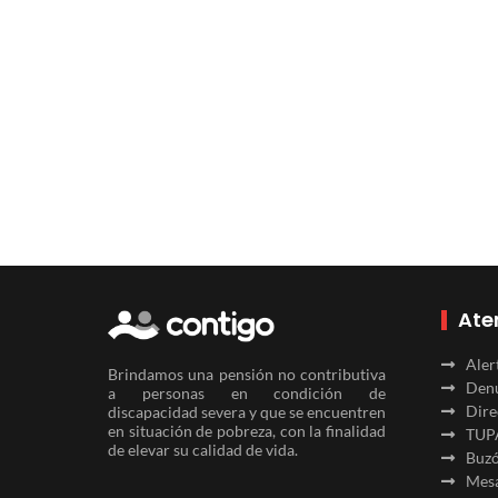
Ate
Aler
Brindamos una pensión no contributiva
Denu
a personas en condición de
Dire
discapacidad severa y que se encuentren
en situación de pobreza, con la finalidad
TUP
de elevar su calidad de vida.
Buzó
Mesa