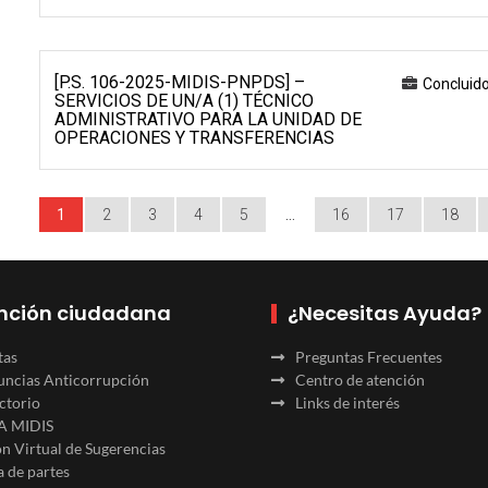
[P.S. 106-2025-MIDIS-PNPDS] –
Concluid
SERVICIOS DE UN/A (1) TÉCNICO
ADMINISTRATIVO PARA LA UNIDAD DE
OPERACIONES Y TRANSFERENCIAS
1
2
3
4
5
…
16
17
18
nción ciudadana
¿Necesitas Ayuda?
tas
Preguntas Frecuentes
ncias Anticorrupción
Centro de atención
ctorio
Links de interés
A MIDIS
n Virtual de Sugerencias
 de partes