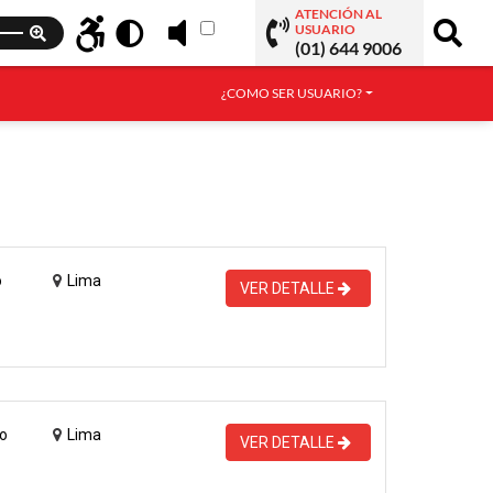
ATENCIÓN AL
USUARIO
(01) 644 9006
¿COMO SER USUARIO?
o
Lima
VER DETALLE
o
Lima
VER DETALLE