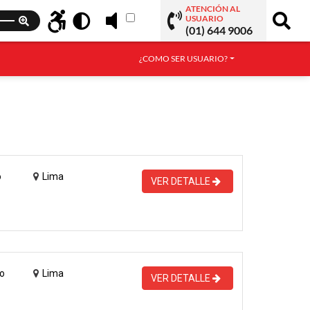
ATENCIÓN AL
USUARIO
(01) 644 9006
¿COMO SER USUARIO?
o
Lima
VER DETALLE
o
Lima
VER DETALLE