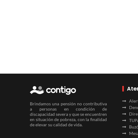
Ate
Aler
Brindamos una pensión no contributiva
Denu
a personas en condición de
Dire
discapacidad severa y que se encuentren
en situación de pobreza, con la finalidad
TUP
de elevar su calidad de vida.
Buzó
Mesa