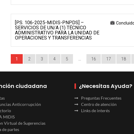
[P.S. 106-2025-MIDIS-PNPDS] –
Concluid
SERVICIOS DE UN/A (1) TÉCNICO
ADMINISTRATIVO PARA LA UNIDAD DE
OPERACIONES Y TRANSFERENCIAS
1
2
3
4
5
…
16
17
18
nción ciudadana
¿Necesitas Ayuda?
tas
Preguntas Frecuentes
ncias Anticorrupción
Centro de atención
ctorio
Links de interés
A MIDIS
n Virtual de Sugerencias
 de partes