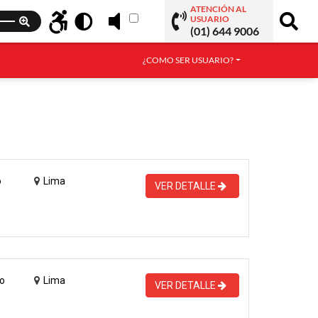
ATENCIÓN AL
USUARIO
(01) 644 9006
¿COMO SER USUARIO?
o
Lima
VER DETALLE
o
Lima
VER DETALLE