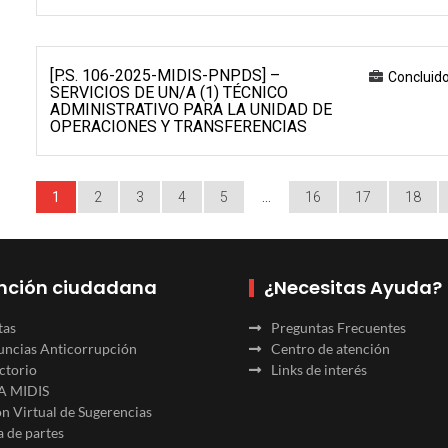
[P.S. 106-2025-MIDIS-PNPDS] –
Concluid
SERVICIOS DE UN/A (1) TÉCNICO
ADMINISTRATIVO PARA LA UNIDAD DE
OPERACIONES Y TRANSFERENCIAS
1
2
3
4
5
…
16
17
18
nción ciudadana
¿Necesitas Ayuda?
tas
Preguntas Frecuentes
ncias Anticorrupción
Centro de atención
ctorio
Links de interés
A MIDIS
n Virtual de Sugerencias
 de partes