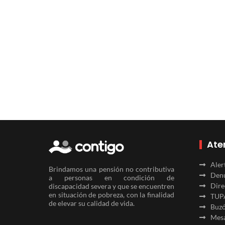
Ate
Aler
Brindamos una pensión no contributiva
Denu
a personas en condición de
Dire
discapacidad severa y que se encuentren
en situación de pobreza, con la finalidad
TUP
de elevar su calidad de vida.
Buzó
Mesa