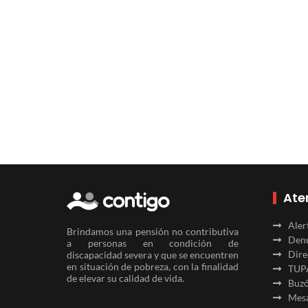
Ate
Aler
Brindamos una pensión no contributiva
Denu
a personas en condición de
Dire
discapacidad severa y que se encuentren
en situación de pobreza, con la finalidad
TUP
de elevar su calidad de vida.
Buzó
Mesa