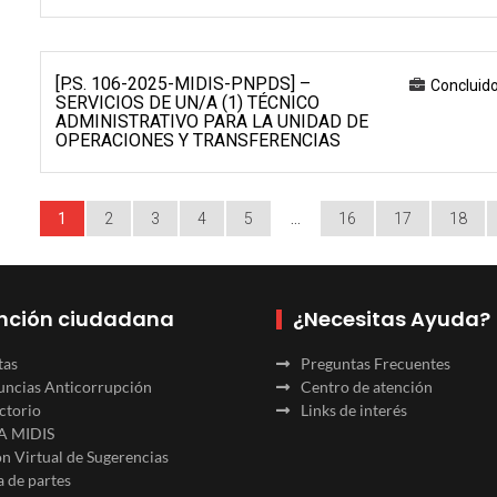
[P.S. 106-2025-MIDIS-PNPDS] –
Concluid
SERVICIOS DE UN/A (1) TÉCNICO
ADMINISTRATIVO PARA LA UNIDAD DE
OPERACIONES Y TRANSFERENCIAS
1
2
3
4
5
…
16
17
18
nción ciudadana
¿Necesitas Ayuda?
tas
Preguntas Frecuentes
ncias Anticorrupción
Centro de atención
ctorio
Links de interés
A MIDIS
n Virtual de Sugerencias
 de partes