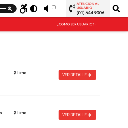
ATENCIÓN AL
USUARIO
(01) 644 9006
¿COMO SER USUARIO?
o
Lima
VER DETALLE
o
Lima
VER DETALLE