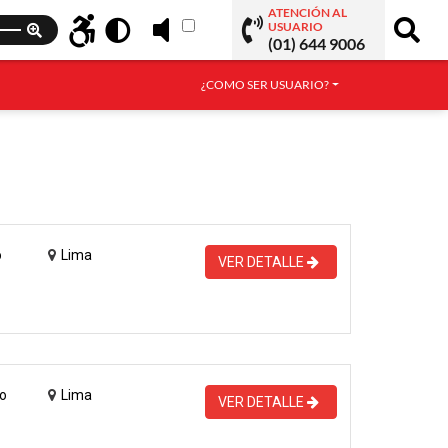
ATENCIÓN AL
USUARIO
(01) 644 9006
¿COMO SER USUARIO?
o
Lima
VER DETALLE
o
Lima
VER DETALLE