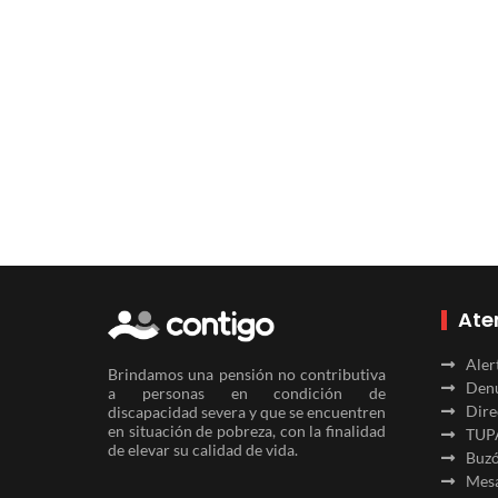
Ate
Aler
Brindamos una pensión no contributiva
Denu
a personas en condición de
Dire
discapacidad severa y que se encuentren
en situación de pobreza, con la finalidad
TUP
de elevar su calidad de vida.
Buzó
Mesa