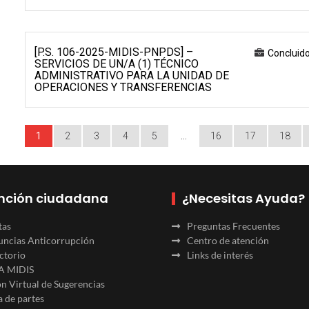
[P.S. 106-2025-MIDIS-PNPDS] –
Concluid
SERVICIOS DE UN/A (1) TÉCNICO
ADMINISTRATIVO PARA LA UNIDAD DE
OPERACIONES Y TRANSFERENCIAS
1
2
3
4
5
…
16
17
18
nción ciudadana
¿Necesitas Ayuda?
tas
Preguntas Frecuentes
ncias Anticorrupción
Centro de atención
ctorio
Links de interés
A MIDIS
n Virtual de Sugerencias
 de partes