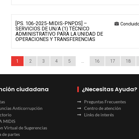
[P.S. 106-2025-MIDIS-PNPDS] –
Concluid
SERVICIOS DE UN/A (1) TÉCNICO
ADMINISTRATIVO PARA LA UNIDAD DE
OPERACIONES Y TRANSFERENCIAS
1
2
3
4
5
…
16
17
18
nción ciudadana
¿Necesitas Ayuda?
tas
Preguntas Frecuentes
ncias Anticorrupción
Centro de atención
ctorio
Links de interés
A MIDIS
n Virtual de Sugerencias
 de partes