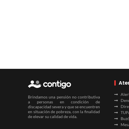
Ate
Aler
Brindamos una pensión no contributiva
Denu
a personas en condición de
Dire
discapacidad severa y que se encuentren
en situación de pobreza, con la finalidad
TUP
de elevar su calidad de vida.
Buzó
Mesa