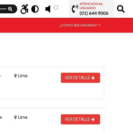
ATENCIÓN AL
USUARIO
(01) 644 9006
¿COMO SER USUARIO?
o
Lima
VER DETALLE
o
Lima
VER DETALLE