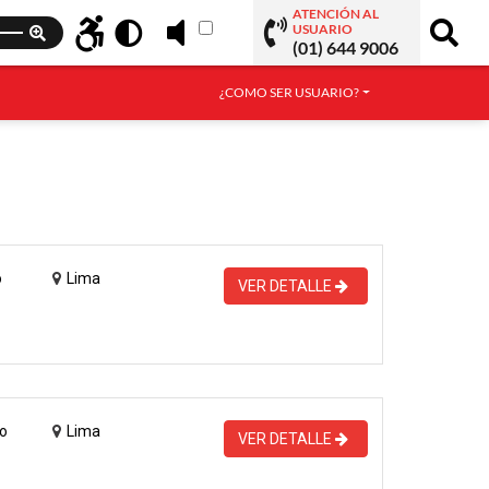
ATENCIÓN AL
USUARIO
(01) 644 9006
¿COMO SER USUARIO?
o
Lima
VER DETALLE
o
Lima
VER DETALLE