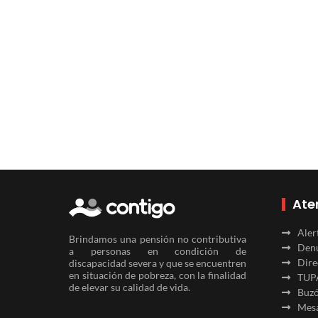
Ate
Aler
Brindamos una pensión no contributiva
Denu
a personas en condición de
Dire
discapacidad severa y que se encuentren
en situación de pobreza, con la finalidad
TUP
de elevar su calidad de vida.
Buzó
Mesa