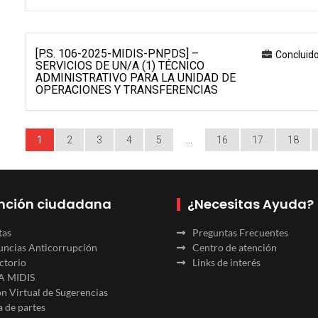
[P.S. 106-2025-MIDIS-PNPDS] –
Concluid
SERVICIOS DE UN/A (1) TÉCNICO
ADMINISTRATIVO PARA LA UNIDAD DE
OPERACIONES Y TRANSFERENCIAS
1
2
3
4
5
…
16
17
18
nción ciudadana
¿Necesitas Ayuda?
tas
Preguntas Frecuentes
ncias Anticorrupción
Centro de atención
ctorio
Links de interés
A MIDIS
n Virtual de Sugerencias
 de partes