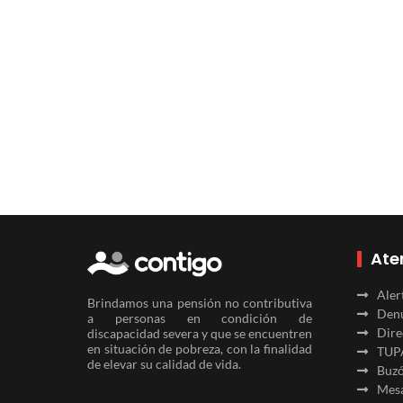
Ate
Aler
Brindamos una pensión no contributiva
Denu
a personas en condición de
Dire
discapacidad severa y que se encuentren
en situación de pobreza, con la finalidad
TUP
de elevar su calidad de vida.
Buzó
Mesa