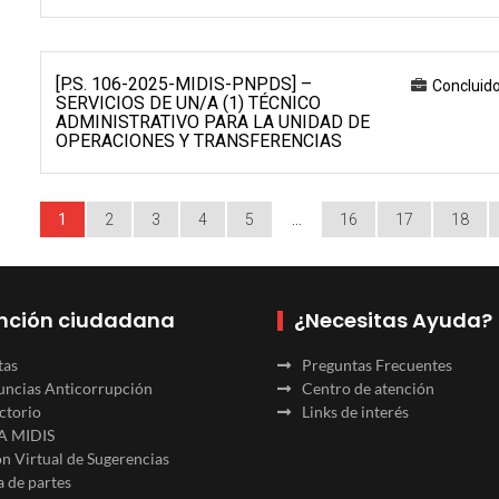
[P.S. 106-2025-MIDIS-PNPDS] –
Concluid
SERVICIOS DE UN/A (1) TÉCNICO
ADMINISTRATIVO PARA LA UNIDAD DE
OPERACIONES Y TRANSFERENCIAS
1
2
3
4
5
…
16
17
18
nción ciudadana
¿Necesitas Ayuda?
tas
Preguntas Frecuentes
ncias Anticorrupción
Centro de atención
ctorio
Links de interés
A MIDIS
n Virtual de Sugerencias
 de partes