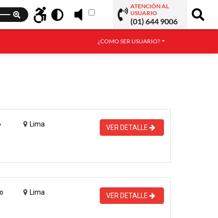
ATENCIÓN AL
USUARIO
(01) 644 9006
¿COMO SER USUARIO?
o
Lima
VER DETALLE
o
Lima
VER DETALLE