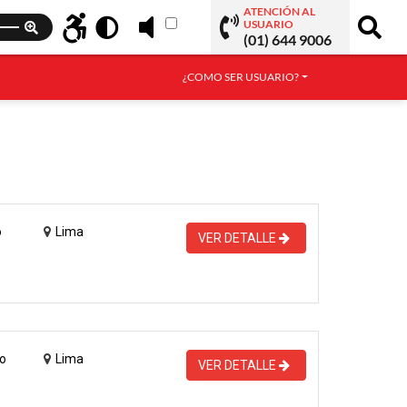
ATENCIÓN AL
USUARIO
(01) 644 9006
¿COMO SER USUARIO?
o
Lima
VER DETALLE
o
Lima
VER DETALLE