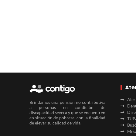
Ate
Aler
Brindamos una pensión no contributiva
Denu
a personas en condición de
Dire
discapacidad severa y que se encuentren
en situación de pobreza, con la finalidad
TUP
de elevar su calidad de vida.
Buzó
Mesa