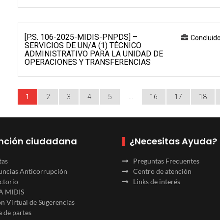
[P.S. 106-2025-MIDIS-PNPDS] –
Concluid
SERVICIOS DE UN/A (1) TÉCNICO
ADMINISTRATIVO PARA LA UNIDAD DE
OPERACIONES Y TRANSFERENCIAS
1
2
3
4
5
…
16
17
18
nción ciudadana
¿Necesitas Ayuda?
tas
Preguntas Frecuentes
ncias Anticorrupción
Centro de atención
ctorio
Links de interés
A MIDIS
n Virtual de Sugerencias
 de partes