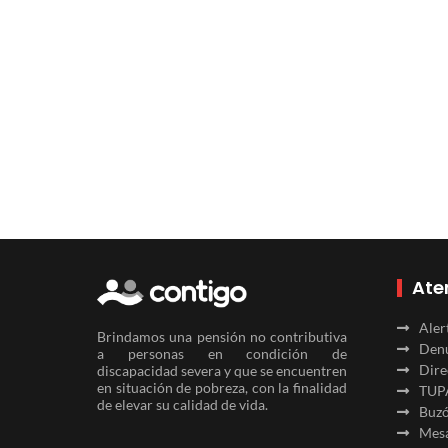
Ate
Aler
Brindamos una pensión no contributiva
Denu
a personas en condición de
Dire
discapacidad severa y que se encuentren
en situación de pobreza, con la finalidad
TUP
de elevar su calidad de vida.
Buzó
Mesa