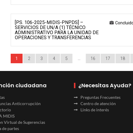
[P.S. 106-2025-MIDIS-PNPDS] –
Concluid
SERVICIOS DE UN/A (1) TÉCNICO
ADMINISTRATIVO PARA LA UNIDAD DE
OPERACIONES Y TRANSFERENCIAS
1
2
3
4
5
…
16
17
18
nción ciudadana
¿Necesitas Ayuda?
tas
Preguntas Frecuentes
ncias Anticorrupción
Centro de atención
ctorio
Links de interés
A MIDIS
n Virtual de Sugerencias
 de partes