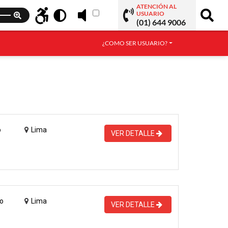
ATENCIÓN AL
USUARIO
(01) 644 9006
¿COMO SER USUARIO?
o
Lima
VER DETALLE
o
Lima
VER DETALLE