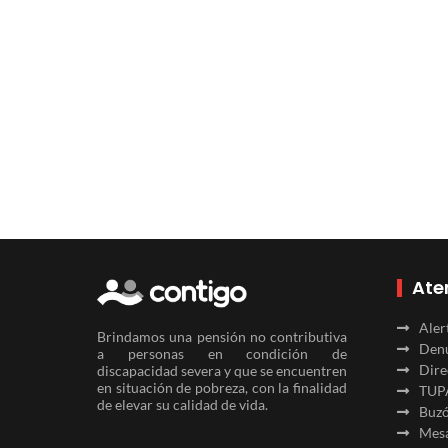
Ate
Aler
Brindamos una pensión no contributiva
Denu
a personas en condición de
Dire
discapacidad severa y que se encuentren
en situación de pobreza, con la finalidad
TUP
de elevar su calidad de vida.
Buzó
Mesa