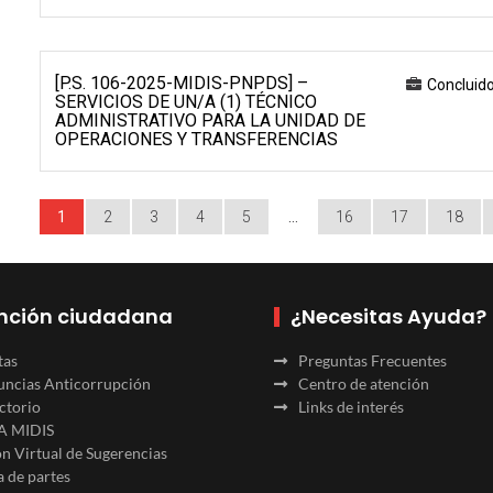
[P.S. 106-2025-MIDIS-PNPDS] –
Concluid
SERVICIOS DE UN/A (1) TÉCNICO
ADMINISTRATIVO PARA LA UNIDAD DE
OPERACIONES Y TRANSFERENCIAS
1
2
3
4
5
…
16
17
18
nción ciudadana
¿Necesitas Ayuda?
tas
Preguntas Frecuentes
ncias Anticorrupción
Centro de atención
ctorio
Links de interés
A MIDIS
n Virtual de Sugerencias
 de partes