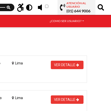
ATENCIÓN AL
USUARIO
(01) 644 9006
¿COMO SER USUARIO?
o
Lima
VER DETALLE
o
Lima
VER DETALLE