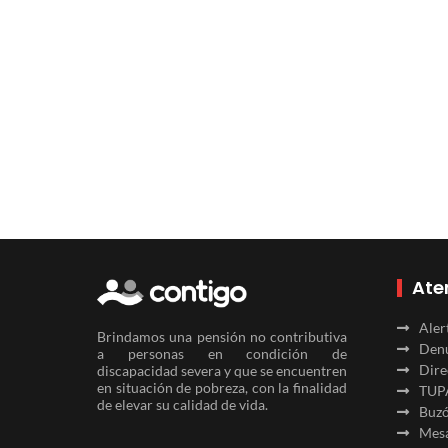
Ate
Aler
Brindamos una pensión no contributiva
Denu
a personas en condición de
Dire
discapacidad severa y que se encuentren
en situación de pobreza, con la finalidad
TUP
de elevar su calidad de vida.
Buzó
Mesa