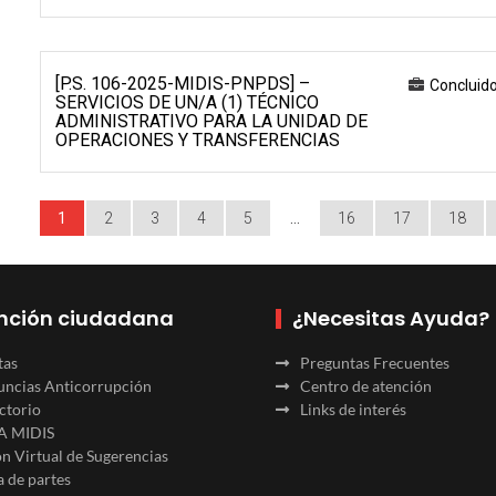
[P.S. 106-2025-MIDIS-PNPDS] –
Concluid
SERVICIOS DE UN/A (1) TÉCNICO
ADMINISTRATIVO PARA LA UNIDAD DE
OPERACIONES Y TRANSFERENCIAS
1
2
3
4
5
…
16
17
18
nción ciudadana
¿Necesitas Ayuda?
tas
Preguntas Frecuentes
ncias Anticorrupción
Centro de atención
ctorio
Links de interés
A MIDIS
n Virtual de Sugerencias
 de partes