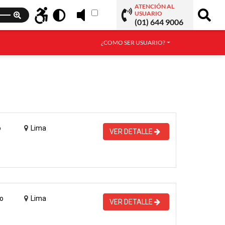
ATENCIÓN AL
USUARIO
(01) 644 9006
¿COMO SER USUARIO?
o
Lima
VER DETALLE
o
Lima
VER DETALLE