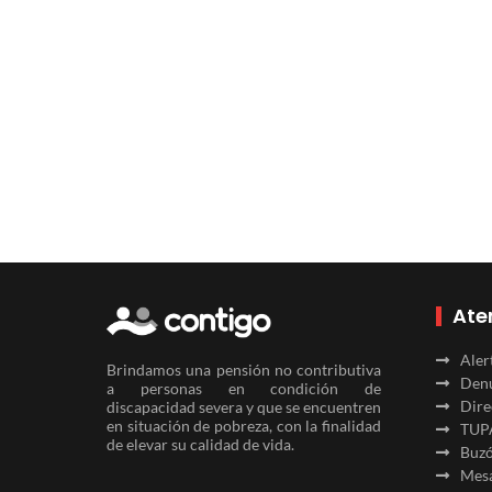
Ate
Aler
Brindamos una pensión no contributiva
Denu
a personas en condición de
Dire
discapacidad severa y que se encuentren
en situación de pobreza, con la finalidad
TUP
de elevar su calidad de vida.
Buzó
Mesa