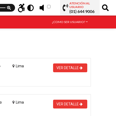
ATENCIÓN AL
USUARIO
(01) 644 9006
¿COMO SER USUARIO?
o
Lima
VER DETALLE
o
Lima
VER DETALLE