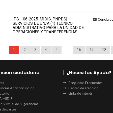
[P.S. 106-2025-MIDIS-PNPDS] –
Concluid
SERVICIOS DE UN/A (1) TÉCNICO
ADMINISTRATIVO PARA LA UNIDAD DE
OPERACIONES Y TRANSFERENCIAS
1
2
3
4
5
…
16
17
18
nción ciudadana
¿Necesitas Ayuda?
tas
Preguntas Frecuentes
ncias Anticorrupción
Centro de atención
ctorio
Links de interés
A MIDIS
n Virtual de Sugerencias
 de partes