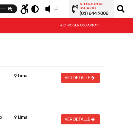
ATENCIÓN AL
USUARIO
(01) 644 9006
¿COMO SER USUARIO?
o
Lima
VER DETALLE
o
Lima
VER DETALLE