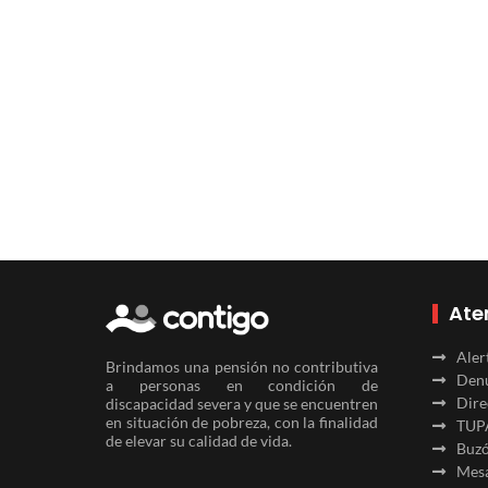
Ate
Aler
Brindamos una pensión no contributiva
Denu
a personas en condición de
Dire
discapacidad severa y que se encuentren
en situación de pobreza, con la finalidad
TUP
de elevar su calidad de vida.
Buzó
Mesa