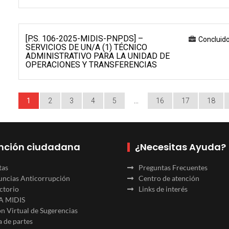
[P.S. 106-2025-MIDIS-PNPDS] –
Concluid
SERVICIOS DE UN/A (1) TÉCNICO
ADMINISTRATIVO PARA LA UNIDAD DE
OPERACIONES Y TRANSFERENCIAS
1
2
3
4
5
…
16
17
18
nción ciudadana
¿Necesitas Ayuda?
tas
Preguntas Frecuentes
ncias Anticorrupción
Centro de atención
ctorio
Links de interés
A MIDIS
n Virtual de Sugerencias
 de partes