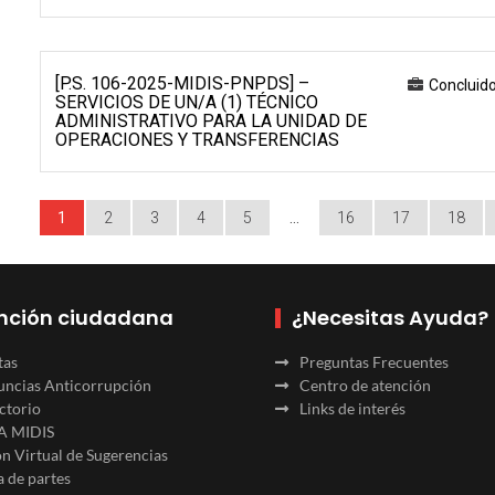
[P.S. 106-2025-MIDIS-PNPDS] –
Concluid
SERVICIOS DE UN/A (1) TÉCNICO
ADMINISTRATIVO PARA LA UNIDAD DE
OPERACIONES Y TRANSFERENCIAS
1
2
3
4
5
…
16
17
18
nción ciudadana
¿Necesitas Ayuda?
tas
Preguntas Frecuentes
ncias Anticorrupción
Centro de atención
ctorio
Links de interés
A MIDIS
n Virtual de Sugerencias
 de partes