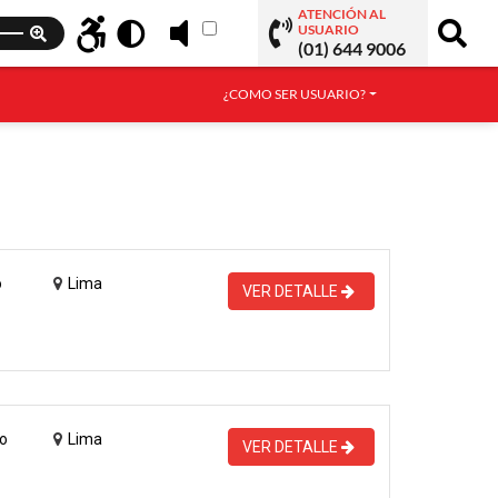
ATENCIÓN AL
USUARIO
(01) 644 9006
¿COMO SER USUARIO?
o
Lima
VER DETALLE
o
Lima
VER DETALLE