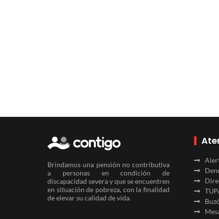
Ate
Aler
Brindamos una pensión no contributiva
Denu
a personas en condición de
Dire
discapacidad severa y que se encuentren
en situación de pobreza, con la finalidad
TUP
de elevar su calidad de vida.
Buzó
Mesa