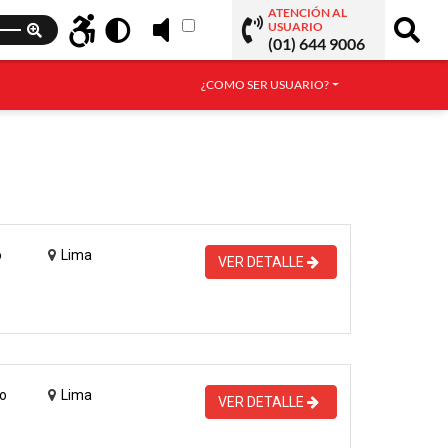
ATENCIÓN AL
USUARIO
(01) 644 9006
¿COMO SER USUARIO?
o
Lima
VER DETALLE
o
Lima
VER DETALLE