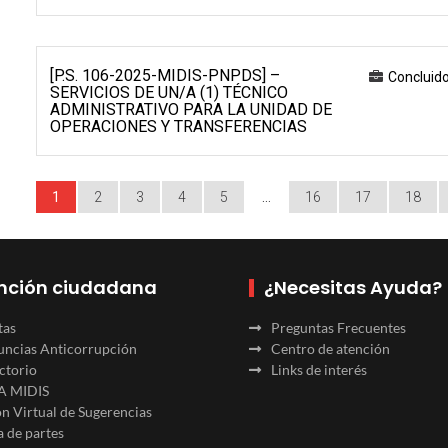
[P.S. 106-2025-MIDIS-PNPDS] –
Concluid
SERVICIOS DE UN/A (1) TÉCNICO
ADMINISTRATIVO PARA LA UNIDAD DE
OPERACIONES Y TRANSFERENCIAS
1
2
3
4
5
…
16
17
18
nción ciudadana
¿Necesitas Ayuda?
tas
Preguntas Frecuentes
ncias Anticorrupción
Centro de atención
ctorio
Links de interés
A MIDIS
n Virtual de Sugerencias
 de partes