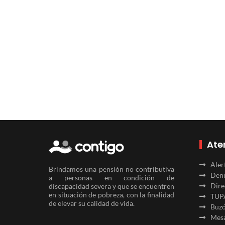
Ate
Aler
Brindamos una pensión no contributiva
Denu
a personas en condición de
Dire
discapacidad severa y que se encuentren
en situación de pobreza, con la finalidad
TUP
de elevar su calidad de vida.
Buzó
Mesa