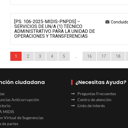
[P.S. 106-2025-MIDIS-PNPDS] –
Concluid
SERVICIOS DE UN/A (1) TÉCNICO
ADMINISTRATIVO PARA LA UNIDAD DE
OPERACIONES Y TRANSFERENCIAS
1
2
3
4
5
…
16
17
18
nción ciudadana
¿Necesitas Ayuda?
tas
Preguntas Frecuentes
ncias Anticorrupción
Centro de atención
ctorio
Links de interés
A MIDIS
n Virtual de Sugerencias
 de partes