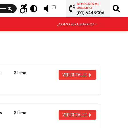
ATENCIÓN AL
USUARIO
(01) 644 9006
¿COMO SER USUARIO?
o
Lima
VER DETALLE
o
Lima
VER DETALLE