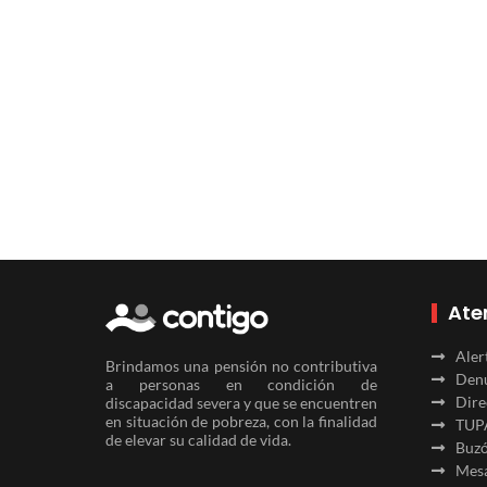
Ate
Aler
Brindamos una pensión no contributiva
Denu
a personas en condición de
Dire
discapacidad severa y que se encuentren
en situación de pobreza, con la finalidad
TUP
de elevar su calidad de vida.
Buzó
Mesa