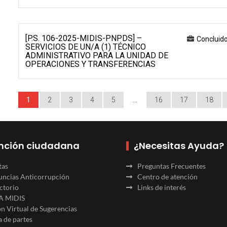
[P.S. 106-2025-MIDIS-PNPDS] –
Concluid
SERVICIOS DE UN/A (1) TÉCNICO
ADMINISTRATIVO PARA LA UNIDAD DE
OPERACIONES Y TRANSFERENCIAS
1
2
3
4
5
…
16
17
18
nción ciudadana
¿Necesitas Ayuda?
tas
Preguntas Frecuentes
ncias Anticorrupción
Centro de atención
ctorio
Links de interés
A MIDIS
n Virtual de Sugerencias
 de partes