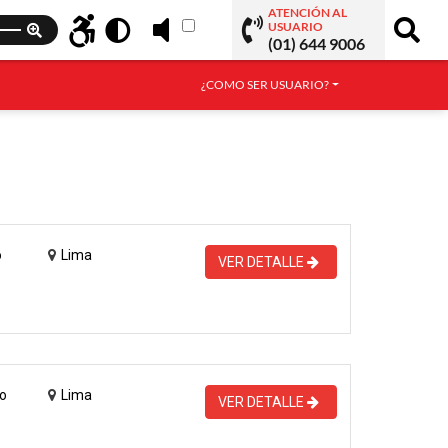
ATENCIÓN AL
USUARIO
(01) 644 9006
¿COMO SER USUARIO?
o
Lima
VER DETALLE
o
Lima
VER DETALLE