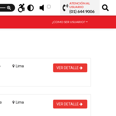
ATENCIÓN AL
USUARIO
(01) 644 9006
¿COMO SER USUARIO?
o
Lima
VER DETALLE
o
Lima
VER DETALLE