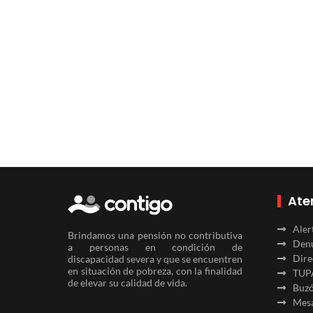
Ate
Aler
Brindamos una pensión no contributiva
Denu
a personas en condición de
Dire
discapacidad severa y que se encuentren
en situación de pobreza, con la finalidad
TUP
de elevar su calidad de vida.
Buzó
Mesa