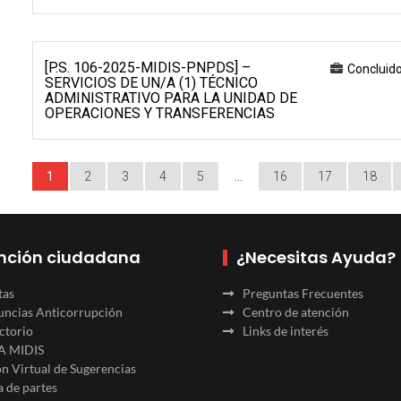
[P.S. 106-2025-MIDIS-PNPDS] –
Concluid
SERVICIOS DE UN/A (1) TÉCNICO
ADMINISTRATIVO PARA LA UNIDAD DE
OPERACIONES Y TRANSFERENCIAS
1
2
3
4
5
…
16
17
18
nción ciudadana
¿Necesitas Ayuda?
tas
Preguntas Frecuentes
ncias Anticorrupción
Centro de atención
ctorio
Links de interés
A MIDIS
n Virtual de Sugerencias
 de partes