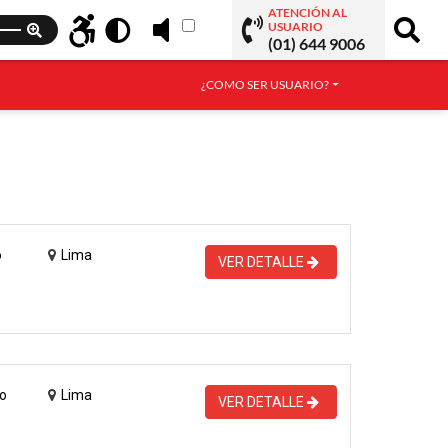
ATENCIÓN AL
USUARIO
(01) 644 9006
¿COMO SER USUARIO?
o
Lima
VER DETALLE
o
Lima
VER DETALLE