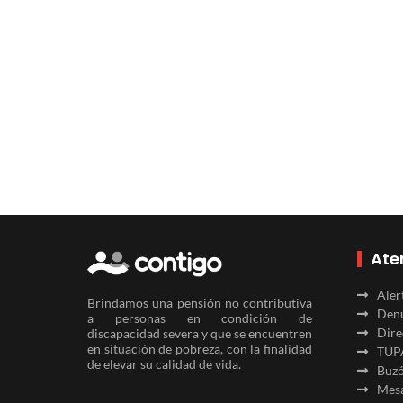
Ate
Aler
Brindamos una pensión no contributiva
Denu
a personas en condición de
Dire
discapacidad severa y que se encuentren
en situación de pobreza, con la finalidad
TUP
de elevar su calidad de vida.
Buzó
Mesa