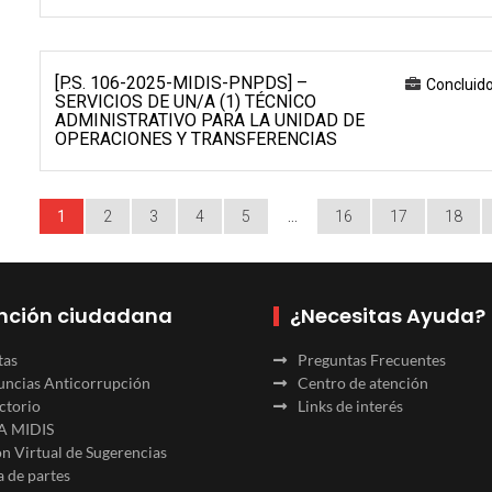
[P.S. 106-2025-MIDIS-PNPDS] –
Concluid
SERVICIOS DE UN/A (1) TÉCNICO
ADMINISTRATIVO PARA LA UNIDAD DE
OPERACIONES Y TRANSFERENCIAS
1
2
3
4
5
…
16
17
18
nción ciudadana
¿Necesitas Ayuda?
tas
Preguntas Frecuentes
ncias Anticorrupción
Centro de atención
ctorio
Links de interés
A MIDIS
n Virtual de Sugerencias
 de partes