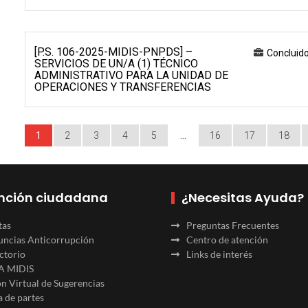
[P.S. 106-2025-MIDIS-PNPDS] –
Concluid
SERVICIOS DE UN/A (1) TÉCNICO
ADMINISTRATIVO PARA LA UNIDAD DE
OPERACIONES Y TRANSFERENCIAS
1
2
3
4
5
…
16
17
18
nción ciudadana
¿Necesitas Ayuda?
tas
Preguntas Frecuentes
ncias Anticorrupción
Centro de atención
ctorio
Links de interés
A MIDIS
n Virtual de Sugerencias
 de partes