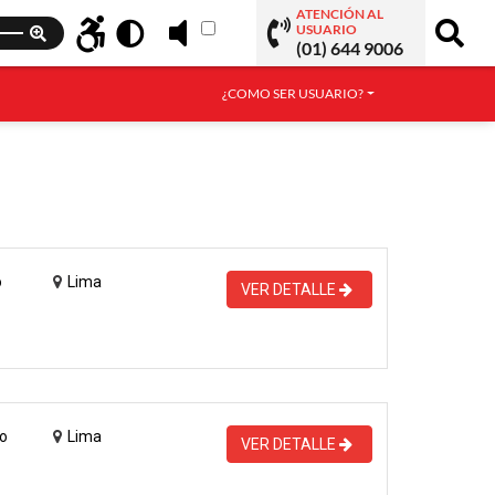
ATENCIÓN AL
USUARIO
(01) 644 9006
¿COMO SER USUARIO?
o
Lima
VER DETALLE
o
Lima
VER DETALLE