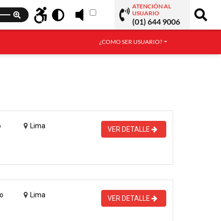
ATENCIÓN AL
USUARIO
(01) 644 9006
¿COMO SER USUARIO?
o
Lima
VER DETALLE
o
Lima
VER DETALLE