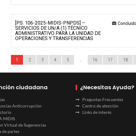
[P.S. 106-2025-MIDIS-PNPDS] –
Concluid
SERVICIOS DE UN/A (1) TÉCNICO
ADMINISTRATIVO PARA LA UNIDAD DE
OPERACIONES Y TRANSFERENCIAS
1
2
3
4
5
…
16
17
18
nción ciudadana
¿Necesitas Ayuda?
tas
Preguntas Frecuentes
ncias Anticorrupción
Centro de atención
ctorio
Links de interés
A MIDIS
n Virtual de Sugerencias
 de partes