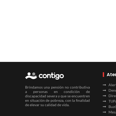
Ate
Aler
Brindamos una pensión no contributiva
Denu
a personas en condición de
Dire
discapacidad severa y que se encuentren
en situación de pobreza, con la finalidad
TUP
de elevar su calidad de vida.
Buzó
Mesa