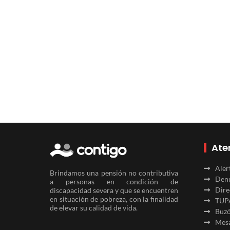
Ate
Aler
Brindamos una pensión no contributiva
Denu
a personas en condición de
Dire
discapacidad severa y que se encuentren
en situación de pobreza, con la finalidad
TUP
de elevar su calidad de vida.
Buzó
Mesa