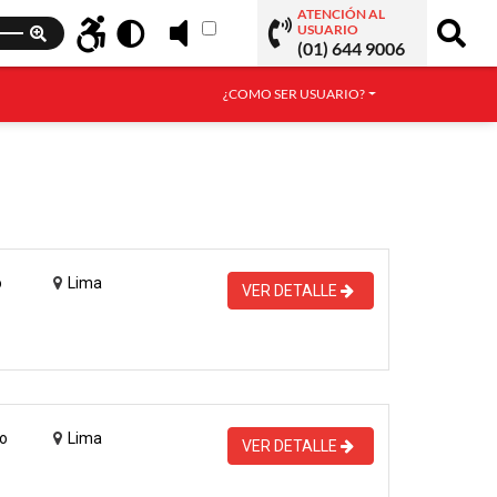
ATENCIÓN AL
USUARIO
(01) 644 9006
¿COMO SER USUARIO?
o
Lima
VER DETALLE
o
Lima
VER DETALLE