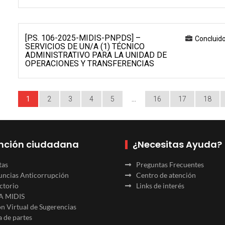
[P.S. 106-2025-MIDIS-PNPDS] –
Concluid
SERVICIOS DE UN/A (1) TÉCNICO
ADMINISTRATIVO PARA LA UNIDAD DE
OPERACIONES Y TRANSFERENCIAS
1
2
3
4
5
…
16
17
18
nción ciudadana
¿Necesitas Ayuda?
tas
Preguntas Frecuentes
ncias Anticorrupción
Centro de atención
ctorio
Links de interés
A MIDIS
n Virtual de Sugerencias
 de partes