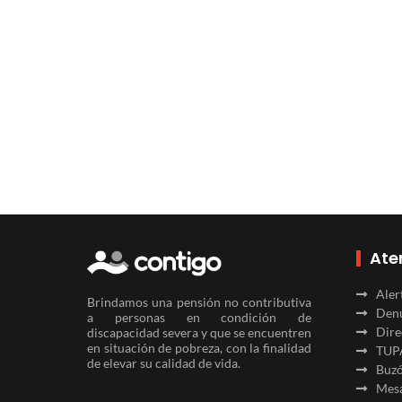
Ate
Aler
Brindamos una pensión no contributiva
Denu
a personas en condición de
Dire
discapacidad severa y que se encuentren
en situación de pobreza, con la finalidad
TUP
de elevar su calidad de vida.
Buzó
Mesa