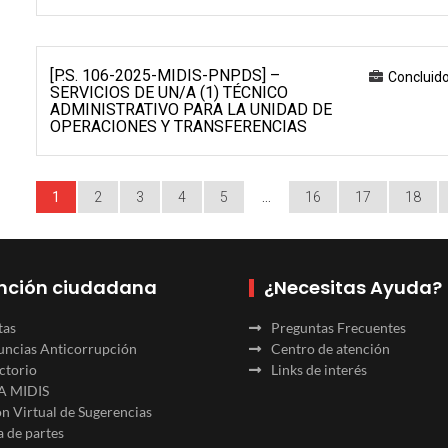
[P.S. 106-2025-MIDIS-PNPDS] –
Concluid
SERVICIOS DE UN/A (1) TÉCNICO
ADMINISTRATIVO PARA LA UNIDAD DE
OPERACIONES Y TRANSFERENCIAS
1
2
3
4
5
…
16
17
18
nción ciudadana
¿Necesitas Ayuda?
tas
Preguntas Frecuentes
ncias Anticorrupción
Centro de atención
ctorio
Links de interés
A MIDIS
n Virtual de Sugerencias
 de partes