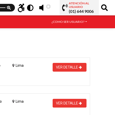
ATENCIÓN AL
USUARIO
(01) 644 9006
¿COMO SER USUARIO?
o
Lima
VER DETALLE
o
Lima
VER DETALLE