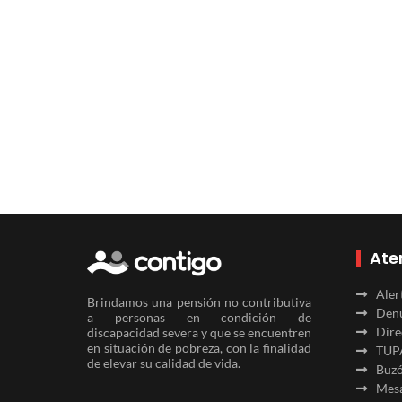
Ate
Aler
Brindamos una pensión no contributiva
Denu
a personas en condición de
Dire
discapacidad severa y que se encuentren
en situación de pobreza, con la finalidad
TUP
de elevar su calidad de vida.
Buzó
Mesa