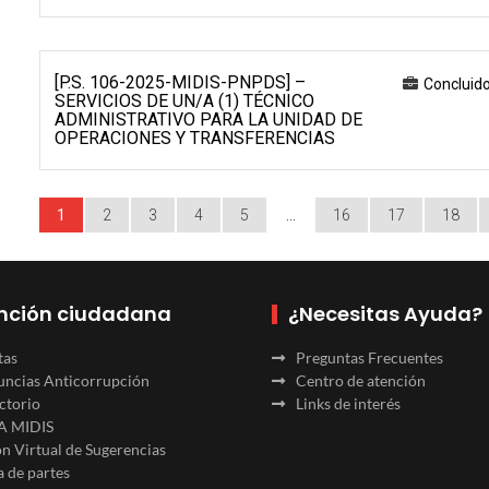
[P.S. 106-2025-MIDIS-PNPDS] –
Concluid
SERVICIOS DE UN/A (1) TÉCNICO
ADMINISTRATIVO PARA LA UNIDAD DE
OPERACIONES Y TRANSFERENCIAS
1
2
3
4
5
…
16
17
18
nción ciudadana
¿Necesitas Ayuda?
tas
Preguntas Frecuentes
ncias Anticorrupción
Centro de atención
ctorio
Links de interés
A MIDIS
n Virtual de Sugerencias
 de partes