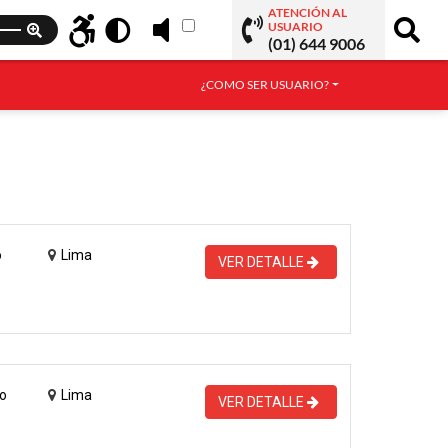
ATENCIÓN AL
USUARIO
(01) 644 9006
¿COMO SER USUARIO?
o
Lima
VER DETALLE
o
Lima
VER DETALLE