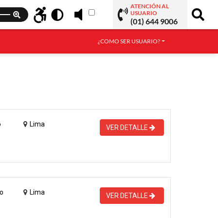
ATENCIÓN AL
USUARIO
(01) 644 9006
¿COMO SER USUARIO?
o
Lima
VER DETALLE
o
Lima
VER DETALLE