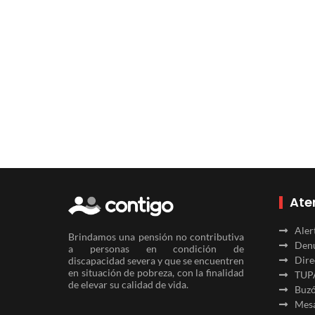
Ate
Aler
Brindamos una pensión no contributiva
Denu
a personas en condición de
Dire
discapacidad severa y que se encuentren
en situación de pobreza, con la finalidad
TUP
de elevar su calidad de vida.
Buzó
Mesa