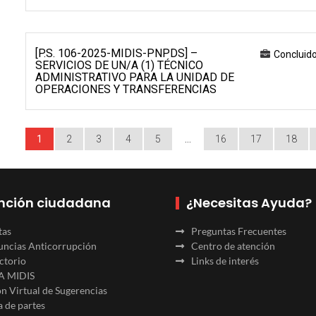
[P.S. 106-2025-MIDIS-PNPDS] –
Concluid
SERVICIOS DE UN/A (1) TÉCNICO
ADMINISTRATIVO PARA LA UNIDAD DE
OPERACIONES Y TRANSFERENCIAS
1
2
3
4
5
…
16
17
18
nción ciudadana
¿Necesitas Ayuda?
tas
Preguntas Frecuentes
ncias Anticorrupción
Centro de atención
ctorio
Links de interés
A MIDIS
n Virtual de Sugerencias
 de partes