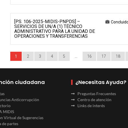
[P.S. 106-2025-MIDIS-PNPDS] –
Concluid
SERVICIOS DE UN/A (1) TÉCNICO
ADMINISTRATIVO PARA LA UNIDAD DE
OPERACIONES Y TRANSFERENCIAS
1
2
3
4
5
…
16
17
18
nción ciudadana
¿Necesitas Ayuda?
tas
Preguntas Frecuentes
ncias Anticorrupción
Centro de atención
ctorio
Links de interés
A MIDIS
n Virtual de Sugerencias
 de partes