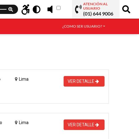
ATENCIÓN AL
USUARIO
(01) 644 9006
¿COMO SER USUARIO?
o
Lima
VER DETALLE
o
Lima
VER DETALLE