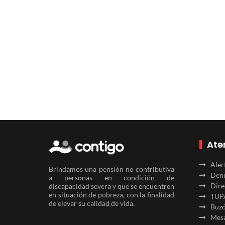
Ate
Aler
Brindamos una pensión no contributiva
Denu
a personas en condición de
Dire
discapacidad severa y que se encuentren
en situación de pobreza, con la finalidad
TUP
de elevar su calidad de vida.
Buzó
Mesa