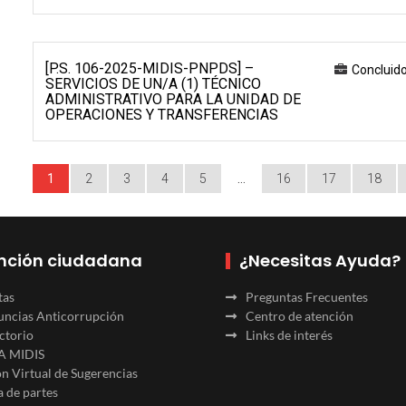
[P.S. 106-2025-MIDIS-PNPDS] –
Concluid
SERVICIOS DE UN/A (1) TÉCNICO
ADMINISTRATIVO PARA LA UNIDAD DE
OPERACIONES Y TRANSFERENCIAS
1
2
3
4
5
…
16
17
18
nción ciudadana
¿Necesitas Ayuda?
tas
Preguntas Frecuentes
ncias Anticorrupción
Centro de atención
ctorio
Links de interés
A MIDIS
n Virtual de Sugerencias
 de partes