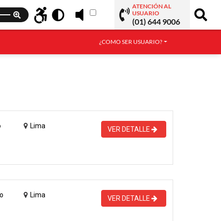
ATENCIÓN AL
USUARIO
(01) 644 9006
¿COMO SER USUARIO?
o
Lima
VER DETALLE
o
Lima
VER DETALLE