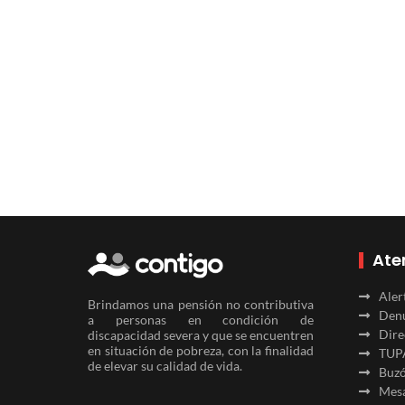
Ate
Aler
Brindamos una pensión no contributiva
Denu
a personas en condición de
Dire
discapacidad severa y que se encuentren
en situación de pobreza, con la finalidad
TUP
de elevar su calidad de vida.
Buzó
Mesa