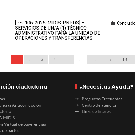
[P.S. 106-2025-MIDIS-PNPDS] –
Concluid
SERVICIOS DE UN/A (1) TÉCNICO
ADMINISTRATIVO PARA LA UNIDAD DE
OPERACIONES Y TRANSFERENCIAS
1
2
3
4
5
…
16
17
18
nción ciudadana
¿Necesitas Ayuda?
tas
Preguntas Frecuentes
ncias Anticorrupción
Centro de atención
ctorio
Links de interés
A MIDIS
n Virtual de Sugerencias
 de partes