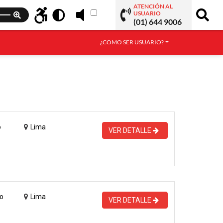
ATENCIÓN AL
USUARIO
(01) 644 9006
¿COMO SER USUARIO?
o
Lima
VER DETALLE
o
Lima
VER DETALLE