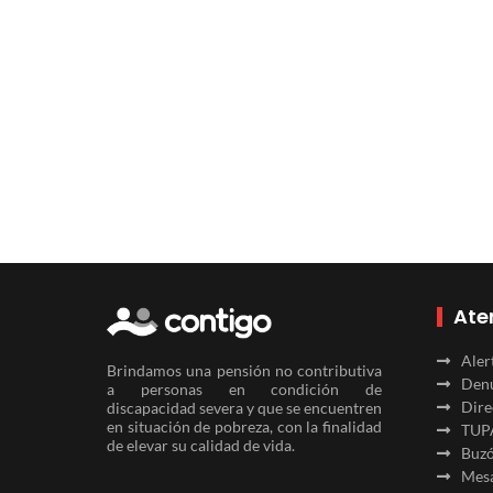
Ate
Aler
Brindamos una pensión no contributiva
Denu
a personas en condición de
Dire
discapacidad severa y que se encuentren
en situación de pobreza, con la finalidad
TUP
de elevar su calidad de vida.
Buzó
Mesa