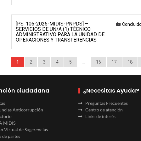
[P.S. 106-2025-MIDIS-PNPDS] –
Concluid
SERVICIOS DE UN/A (1) TÉCNICO
ADMINISTRATIVO PARA LA UNIDAD DE
OPERACIONES Y TRANSFERENCIAS
1
2
3
4
5
…
16
17
18
nción ciudadana
¿Necesitas Ayuda?
tas
Preguntas Frecuentes
ncias Anticorrupción
Centro de atención
ctorio
Links de interés
A MIDIS
n Virtual de Sugerencias
 de partes