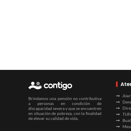
Ate
Aler
Brindamos una pensión no contributiva
Denu
a personas en condición de
Dire
discapacidad severa y que se encuentren
en situación de pobreza, con la finalidad
TUP
de elevar su calidad de vida.
Buzó
Mesa