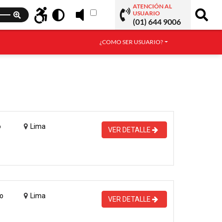
ATENCIÓN AL
USUARIO
(01) 644 9006
¿COMO SER USUARIO?
o
Lima
VER DETALLE
o
Lima
VER DETALLE