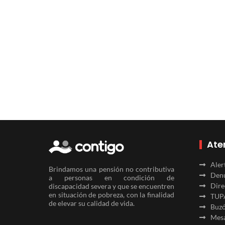
Ate
Aler
Brindamos una pensión no contributiva
Denu
a personas en condición de
Dire
discapacidad severa y que se encuentren
en situación de pobreza, con la finalidad
TUP
de elevar su calidad de vida.
Buzó
Mesa