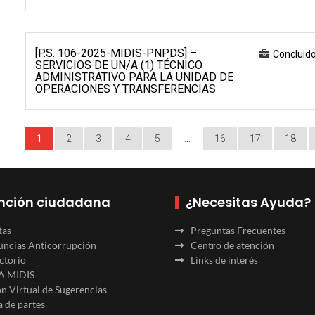
[P.S. 106-2025-MIDIS-PNPDS] –
Concluid
SERVICIOS DE UN/A (1) TÉCNICO
ADMINISTRATIVO PARA LA UNIDAD DE
OPERACIONES Y TRANSFERENCIAS
1
2
3
4
5
…
16
17
18
nción ciudadana
¿Necesitas Ayuda?
tas
Preguntas Frecuentes
ncias Anticorrupción
Centro de atención
ctorio
Links de interés
A MIDIS
n Virtual de Sugerencias
 de partes