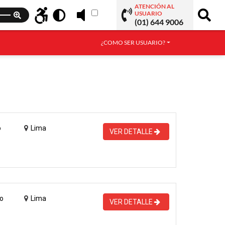
ATENCIÓN AL
USUARIO
(01) 644 9006
¿COMO SER USUARIO?
o
Lima
VER DETALLE
o
Lima
VER DETALLE