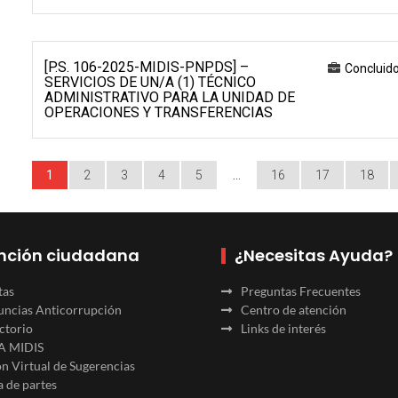
[P.S. 106-2025-MIDIS-PNPDS] –
Concluid
SERVICIOS DE UN/A (1) TÉCNICO
ADMINISTRATIVO PARA LA UNIDAD DE
OPERACIONES Y TRANSFERENCIAS
1
2
3
4
5
…
16
17
18
nción ciudadana
¿Necesitas Ayuda?
tas
Preguntas Frecuentes
ncias Anticorrupción
Centro de atención
ctorio
Links de interés
A MIDIS
n Virtual de Sugerencias
 de partes