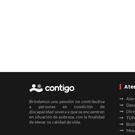
Ate
Aler
Brindamos una pensión no contributiva
Denu
a personas en condición de
Dire
discapacidad severa y que se encuentren
en situación de pobreza, con la finalidad
TUP
de elevar su calidad de vida.
Buzó
Mesa