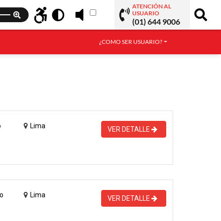
ATENCIÓN AL
USUARIO
(01) 644 9006
¿COMO SER USUARIO?
o
Lima
VER DETALLE
o
Lima
VER DETALLE