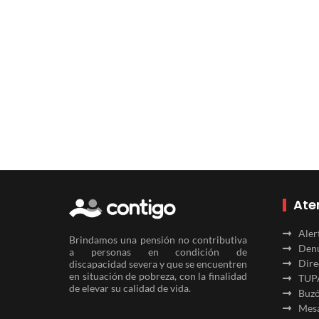
Ate
Aler
Brindamos una pensión no contributiva
Denu
a personas en condición de
Dire
discapacidad severa y que se encuentren
en situación de pobreza, con la finalidad
TUP
de elevar su calidad de vida.
Buzó
Mesa