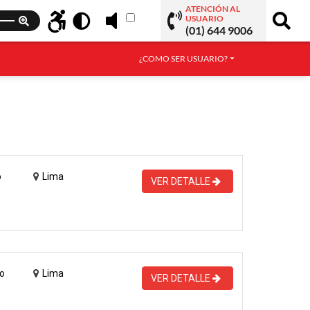
ATENCIÓN AL
USUARIO
(01) 644 9006
¿COMO SER USUARIO?
o
Lima
VER DETALLE
o
Lima
VER DETALLE