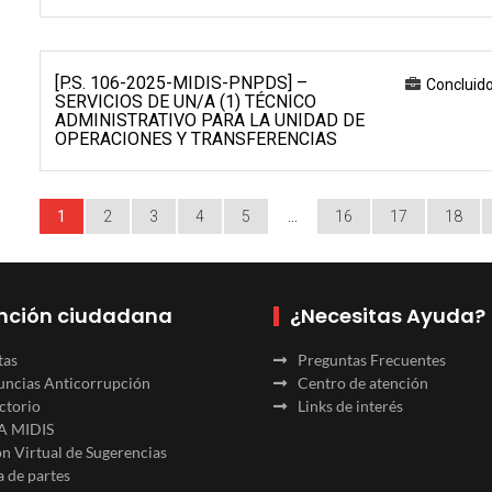
[P.S. 106-2025-MIDIS-PNPDS] –
Concluid
SERVICIOS DE UN/A (1) TÉCNICO
ADMINISTRATIVO PARA LA UNIDAD DE
OPERACIONES Y TRANSFERENCIAS
1
2
3
4
5
…
16
17
18
nción ciudadana
¿Necesitas Ayuda?
tas
Preguntas Frecuentes
ncias Anticorrupción
Centro de atención
ctorio
Links de interés
A MIDIS
n Virtual de Sugerencias
 de partes