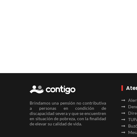
Ate
Aler
Brindamos una pensión no contributiva
Denu
a personas en condición de
Dire
discapacidad severa y que se encuentren
en situación de pobreza, con la finalidad
TUP
de elevar su calidad de vida.
Buzó
Mesa