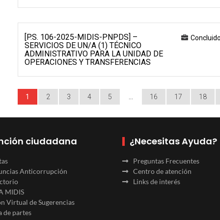
[P.S. 106-2025-MIDIS-PNPDS] –
Concluid
SERVICIOS DE UN/A (1) TÉCNICO
ADMINISTRATIVO PARA LA UNIDAD DE
OPERACIONES Y TRANSFERENCIAS
1
2
3
4
5
…
16
17
18
nción ciudadana
¿Necesitas Ayuda?
tas
Preguntas Frecuentes
ncias Anticorrupción
Centro de atención
ctorio
Links de interés
A MIDIS
n Virtual de Sugerencias
 de partes