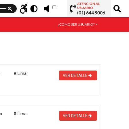
ATENCIÓN AL
USUARIO
(01) 644 9006
¿COMO SER USUARIO?
o
Lima
VER DETALLE
o
Lima
VER DETALLE