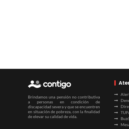
Ate
Aler
Brindamos una pensión no contributiva
Denu
a personas en condición de
Dire
discapacidad severa y que se encuentren
en situación de pobreza, con la finalidad
TUP
de elevar su calidad de vida.
Buzó
Mesa