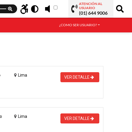
ATENCIÓN AL
USUARIO
(01) 644 9006
¿COMO SER USUARIO?
o
Lima
VER DETALLE
o
Lima
VER DETALLE