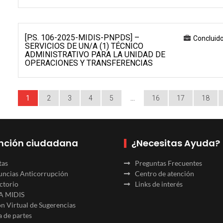
[P.S. 106-2025-MIDIS-PNPDS] –
Concluid
SERVICIOS DE UN/A (1) TÉCNICO
ADMINISTRATIVO PARA LA UNIDAD DE
OPERACIONES Y TRANSFERENCIAS
1
2
3
4
5
…
16
17
18
nción ciudadana
¿Necesitas Ayuda?
tas
Preguntas Frecuentes
ncias Anticorrupción
Centro de atención
ctorio
Links de interés
A MIDIS
n Virtual de Sugerencias
 de partes