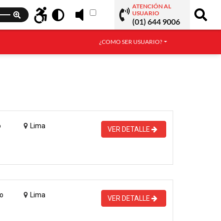
ATENCIÓN AL
USUARIO
(01) 644 9006
¿COMO SER USUARIO?
o
Lima
VER DETALLE
o
Lima
VER DETALLE