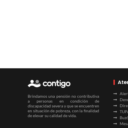
Ate
Aler
Brindamos una pensión no contributiva
Denu
a personas en condición de
Dire
discapacidad severa y que se encuentren
en situación de pobreza, con la finalidad
TUP
de elevar su calidad de vida.
Buzó
Mesa