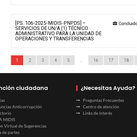
[P.S. 106-2025-MIDIS-PNPDS] –
Concluid
SERVICIOS DE UN/A (1) TÉCNICO
ADMINISTRATIVO PARA LA UNIDAD DE
OPERACIONES Y TRANSFERENCIAS
1
2
3
4
5
…
16
17
18
nción ciudadana
¿Necesitas Ayuda?
tas
Preguntas Frecuentes
ncias Anticorrupción
Centro de atención
ctorio
Links de interés
A MIDIS
n Virtual de Sugerencias
 de partes