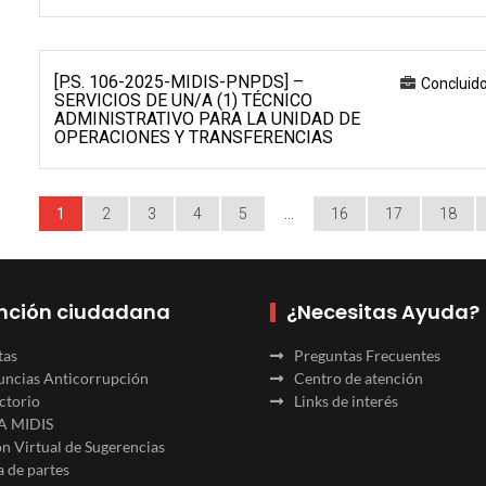
[P.S. 106-2025-MIDIS-PNPDS] –
Concluid
SERVICIOS DE UN/A (1) TÉCNICO
ADMINISTRATIVO PARA LA UNIDAD DE
OPERACIONES Y TRANSFERENCIAS
1
2
3
4
5
…
16
17
18
nción ciudadana
¿Necesitas Ayuda?
tas
Preguntas Frecuentes
ncias Anticorrupción
Centro de atención
ctorio
Links de interés
A MIDIS
n Virtual de Sugerencias
 de partes