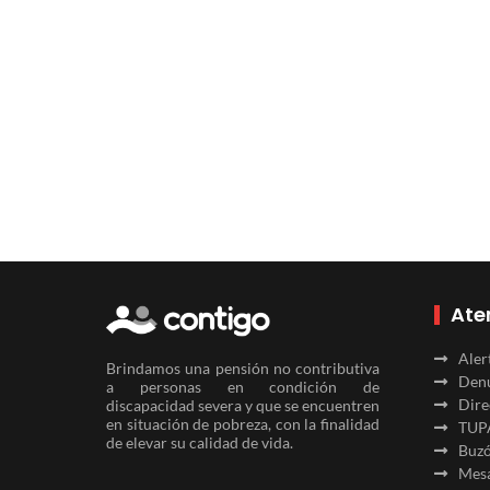
Ate
Aler
Brindamos una pensión no contributiva
Denu
a personas en condición de
Dire
discapacidad severa y que se encuentren
en situación de pobreza, con la finalidad
TUP
de elevar su calidad de vida.
Buzó
Mesa