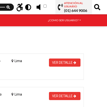
ATENCIÓN AL
USUARIO
(01) 644 9006
¿COMO SER USUARIO?
o
Lima
VER DETALLE
o
Lima
VER DETALLE