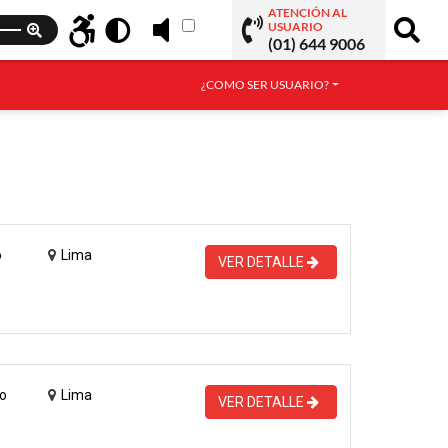
ATENCIÓN AL
USUARIO
(01) 644 9006
¿COMO SER USUARIO?
o
Lima
VER DETALLE
o
Lima
VER DETALLE