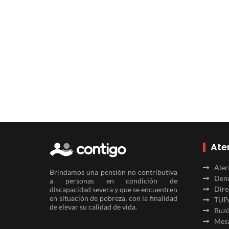
Ate
Aler
Brindamos una pensión no contributiva
Denu
a personas en condición de
Dire
discapacidad severa y que se encuentren
en situación de pobreza, con la finalidad
TUP
de elevar su calidad de vida.
Buzó
Mesa