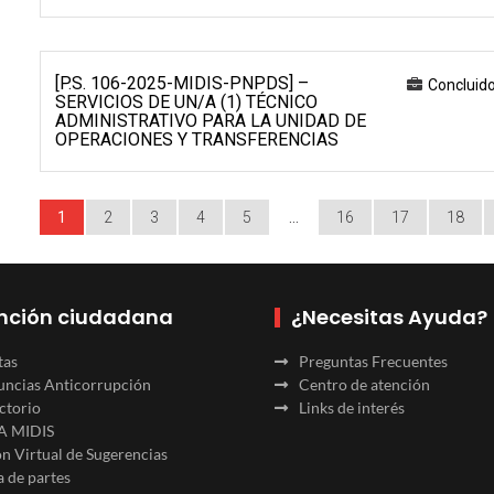
[P.S. 106-2025-MIDIS-PNPDS] –
Concluid
SERVICIOS DE UN/A (1) TÉCNICO
ADMINISTRATIVO PARA LA UNIDAD DE
OPERACIONES Y TRANSFERENCIAS
1
2
3
4
5
…
16
17
18
nción ciudadana
¿Necesitas Ayuda?
tas
Preguntas Frecuentes
ncias Anticorrupción
Centro de atención
ctorio
Links de interés
A MIDIS
n Virtual de Sugerencias
 de partes