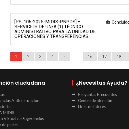
[P.S. 106-2025-MIDIS-PNPDS] –
Concluid
SERVICIOS DE UN/A (1) TÉCNICO
ADMINISTRATIVO PARA LA UNIDAD DE
OPERACIONES Y TRANSFERENCIAS
1
2
3
4
5
…
16
17
18
nción ciudadana
¿Necesitas Ayuda?
tas
Preguntas Frecuentes
ncias Anticorrupción
Centro de atención
ctorio
Links de interés
A MIDIS
n Virtual de Sugerencias
 de partes