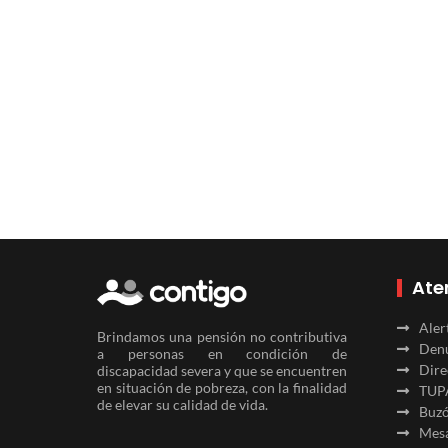
Ate
Aler
Brindamos una pensión no contributiva
Denu
a personas en condición de
Dire
discapacidad severa y que se encuentren
en situación de pobreza, con la finalidad
TUP
de elevar su calidad de vida.
Buzó
Mesa