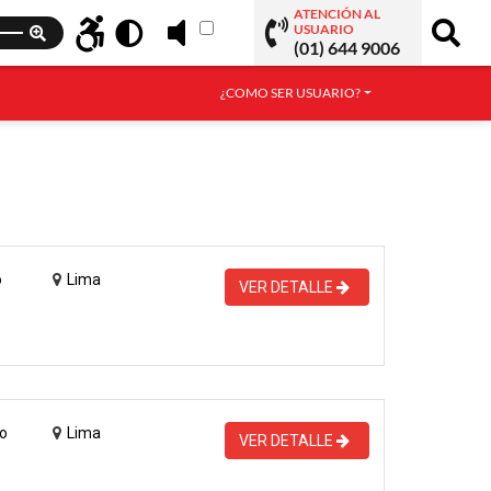
ATENCIÓN AL
USUARIO
(01) 644 9006
¿COMO SER USUARIO?
o
Lima
VER DETALLE
o
Lima
VER DETALLE