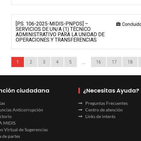
[P.S. 106-2025-MIDIS-PNPDS] –
Concluid
SERVICIOS DE UN/A (1) TÉCNICO
ADMINISTRATIVO PARA LA UNIDAD DE
OPERACIONES Y TRANSFERENCIAS
1
2
3
4
5
…
16
17
18
nción ciudadana
¿Necesitas Ayuda?
tas
Preguntas Frecuentes
ncias Anticorrupción
Centro de atención
ctorio
Links de interés
A MIDIS
n Virtual de Sugerencias
 de partes