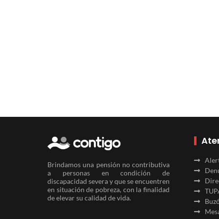
Ate
Aler
Brindamos una pensión no contributiva
Denu
a personas en condición de
Dire
discapacidad severa y que se encuentren
en situación de pobreza, con la finalidad
TUP
de elevar su calidad de vida.
Buzó
Mesa