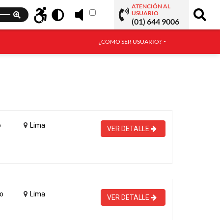
ATENCIÓN AL
USUARIO
(01) 644 9006
¿COMO SER USUARIO?
o
Lima
VER DETALLE
o
Lima
VER DETALLE