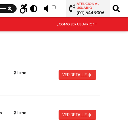
ATENCIÓN AL
USUARIO
(01) 644 9006
¿COMO SER USUARIO?
o
Lima
VER DETALLE
o
Lima
VER DETALLE