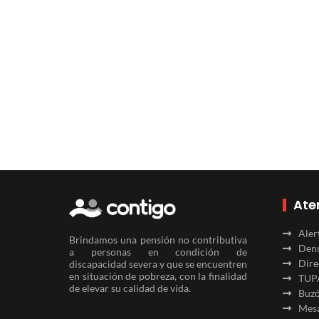
Ate
Aler
Brindamos una pensión no contributiva
Denu
a personas en condición de
Dire
discapacidad severa y que se encuentren
en situación de pobreza, con la finalidad
TUP
de elevar su calidad de vida.
Buzó
Mesa