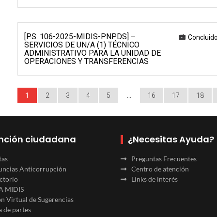
[P.S. 106-2025-MIDIS-PNPDS] –
Concluid
SERVICIOS DE UN/A (1) TÉCNICO
ADMINISTRATIVO PARA LA UNIDAD DE
OPERACIONES Y TRANSFERENCIAS
1
2
3
4
5
…
16
17
18
nción ciudadana
¿Necesitas Ayuda?
tas
Preguntas Frecuentes
ncias Anticorrupción
Centro de atención
ctorio
Links de interés
A MIDIS
n Virtual de Sugerencias
 de partes