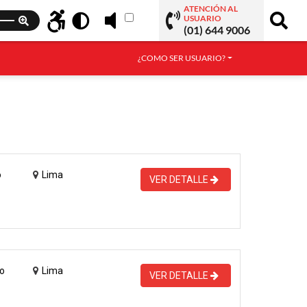
ATENCIÓN AL
USUARIO
(01) 644 9006
¿COMO SER USUARIO?
o
Lima
VER DETALLE
o
Lima
VER DETALLE