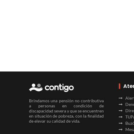
Ate
Aler
Brindamos una pensión no contributiva
Denu
a personas en condición de
Dire
discapacidad severa y que se encuentren
en situación de pobreza, con la finalidad
TUP
de elevar su calidad de vida.
Buzó
Mesa