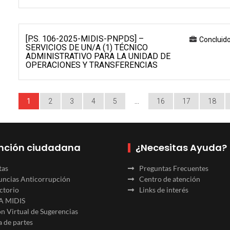
[P.S. 106-2025-MIDIS-PNPDS] –
Concluid
SERVICIOS DE UN/A (1) TÉCNICO
ADMINISTRATIVO PARA LA UNIDAD DE
OPERACIONES Y TRANSFERENCIAS
1
2
3
4
5
…
16
17
18
nción ciudadana
¿Necesitas Ayuda?
tas
Preguntas Frecuentes
ncias Anticorrupción
Centro de atención
ctorio
Links de interés
A MIDIS
n Virtual de Sugerencias
 de partes