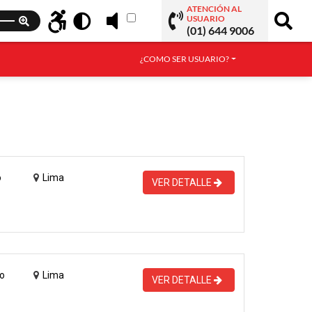
ATENCIÓN AL
USUARIO
(01) 644 9006
¿COMO SER USUARIO?
o
Lima
VER DETALLE
o
Lima
VER DETALLE