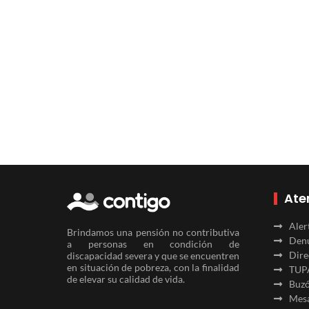
Ate
Aler
Brindamos una pensión no contributiva
Denu
a personas en condición de
Dire
discapacidad severa y que se encuentren
en situación de pobreza, con la finalidad
TUP
de elevar su calidad de vida.
Buzó
Mesa