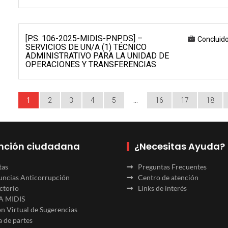
[P.S. 106-2025-MIDIS-PNPDS] –
Concluid
SERVICIOS DE UN/A (1) TÉCNICO
ADMINISTRATIVO PARA LA UNIDAD DE
OPERACIONES Y TRANSFERENCIAS
1
2
3
4
5
…
16
17
18
nción ciudadana
¿Necesitas Ayuda?
tas
Preguntas Frecuentes
ncias Anticorrupción
Centro de atención
ctorio
Links de interés
A MIDIS
n Virtual de Sugerencias
 de partes