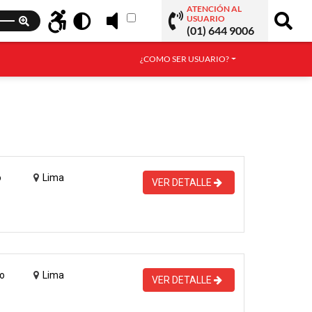
ATENCIÓN AL
USUARIO
(01) 644 9006
¿COMO SER USUARIO?
o
Lima
VER DETALLE
o
Lima
VER DETALLE