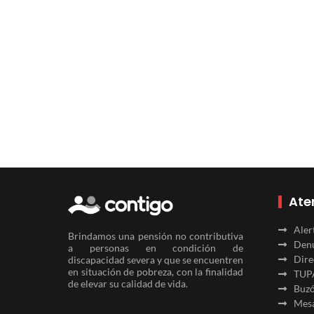
Ate
Aler
Brindamos una pensión no contributiva
Denu
a personas en condición de
Dire
discapacidad severa y que se encuentren
en situación de pobreza, con la finalidad
TUP
de elevar su calidad de vida.
Buzó
Mesa