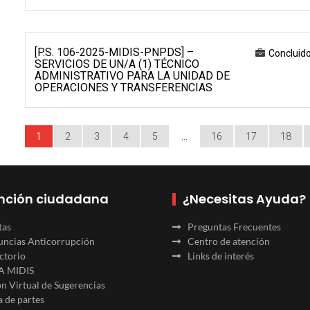
[P.S. 106-2025-MIDIS-PNPDS] –
Concluid
SERVICIOS DE UN/A (1) TÉCNICO
ADMINISTRATIVO PARA LA UNIDAD DE
OPERACIONES Y TRANSFERENCIAS
1
2
3
4
5
…
16
17
18
nción ciudadana
¿Necesitas Ayuda?
tas
Preguntas Frecuentes
ncias Anticorrupción
Centro de atención
ctorio
Links de interés
A MIDIS
n Virtual de Sugerencias
 de partes