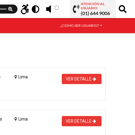
ATENCIÓN AL
USUARIO
(01) 644 9006
¿COMO SER USUARIO?
o
Lima
VER DETALLE
o
Lima
VER DETALLE