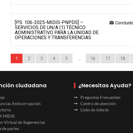
[P.S. 106-2025-MIDIS-PNPDS] –
Concluid
SERVICIOS DE UN/A (1) TÉCNICO
ADMINISTRATIVO PARA LA UNIDAD DE
OPERACIONES Y TRANSFERENCIAS
1
2
3
4
5
…
16
17
18
nción ciudadana
¿Necesitas Ayuda?
tas
Preguntas Frecuentes
ncias Anticorrupción
Centro de atención
ctorio
Links de interés
A MIDIS
n Virtual de Sugerencias
 de partes