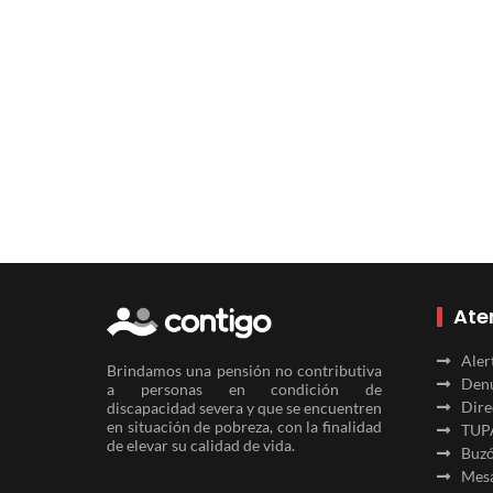
Ate
Aler
Brindamos una pensión no contributiva
Denu
a personas en condición de
Dire
discapacidad severa y que se encuentren
en situación de pobreza, con la finalidad
TUP
de elevar su calidad de vida.
Buzó
Mesa