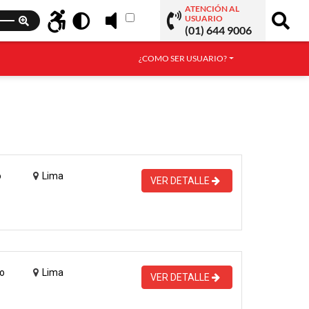
ATENCIÓN AL
USUARIO
(01) 644 9006
¿COMO SER USUARIO?
o
Lima
VER DETALLE
o
Lima
VER DETALLE