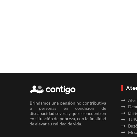
Ate
Aler
Brindamos una pensión no contributiva
Denu
a personas en condición de
Dire
discapacidad severa y que se encuentren
en situación de pobreza, con la finalidad
TUP
de elevar su calidad de vida.
Buzó
Mesa