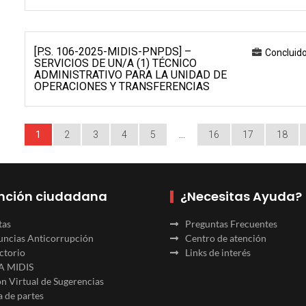
[P.S. 106-2025-MIDIS-PNPDS] –
Concluid
SERVICIOS DE UN/A (1) TÉCNICO
ADMINISTRATIVO PARA LA UNIDAD DE
OPERACIONES Y TRANSFERENCIAS
1
2
3
4
5
…
16
17
18
nción ciudadana
¿Necesitas Ayuda?
tas
Preguntas Frecuentes
ncias Anticorrupción
Centro de atención
ctorio
Links de interés
A MIDIS
n Virtual de Sugerencias
 de partes